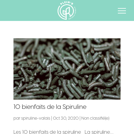
10 bienfaits de la Spiruline
par
spiruline-valais
|
Oct 30, 2020
|
Non classifié(e)
Les 10 bienfaits de la spiruline La spiruline…