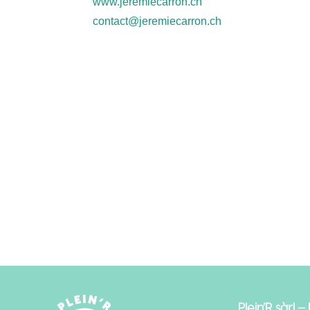
www.jeremiecarron.ch
contact@jeremiecarron.ch
Plein’R sàrl –