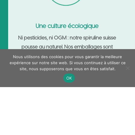
Une culture écologique
Ni pesticides, ni OGM : notre spiruline suisse
pousse au naturel. Nos emballages sont
recyclables et rechargeables sur place.
Nous utilisons des cookies pour vous garantir la meilleure
expérience sur notre site web. Si vous continuez à utiliser ce
site, nous supposerons que vous en êtes satisfait.
OK