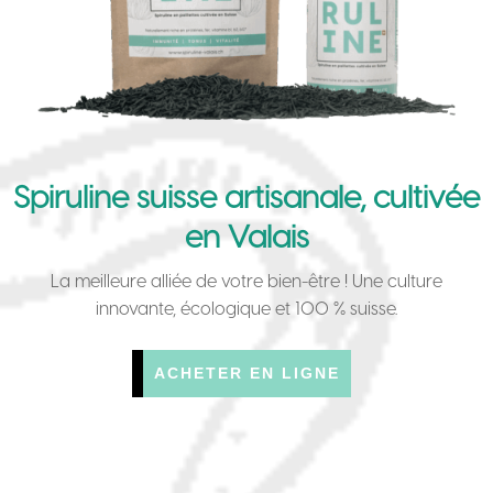
Spiruline suisse artisanale, cultivée
en Valais
La meilleure alliée de votre bien-être ! Une culture
innovante, écologique et 100 % suisse.
ACHETER EN LIGNE