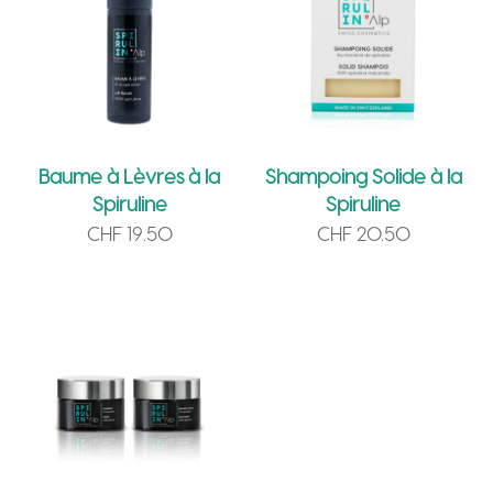
e
:
Baume à Lèvres à la
Shampoing Solide à la
Spiruline
Spiruline
CHF
19.50
CHF
20.50