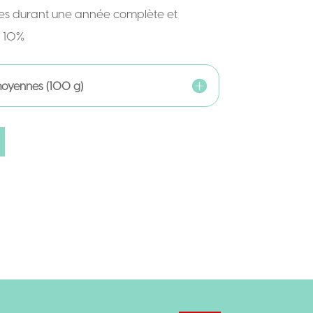
tres durant une année complète et
e 10%
 moyennes (100 g)
A
l
t
e
r
n
a
t
i
v