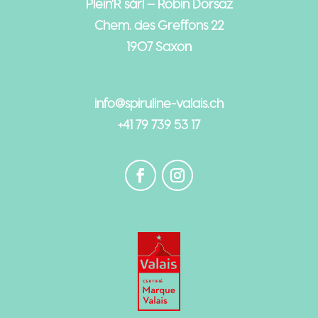
Plein’R sàrl – Robin Dorsaz
Chem. des Greffons 22
1907 Saxon
info@spiruline-valais.ch
+41 79 739 53 17