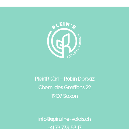
Plein’R sàrl – Robin Dorsaz
Chem. des Greffons 22
1907 Saxon
info@spiruline-valais.ch
+41 79 739 53 17